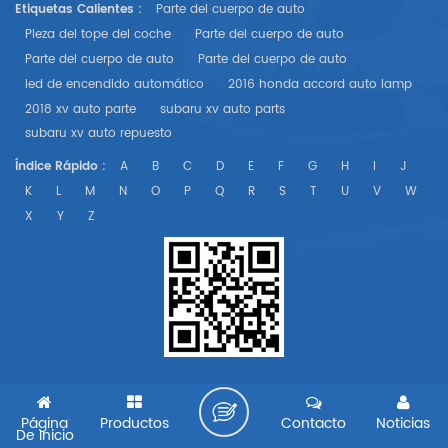
Etiquetas Calientes :
Parte del cuerpo de auto
Pieza del tope del coche
Parte del cuerpo de auto
Parte del cuerpo de auto
Parte del cuerpo de auto
led de encendido automático
2016 honda accord auto lamp
2018 xv auto parte
subaru xv auto parts
subaru xv auto repuesto
Índice Rápido :
A
B
C
D
E
F
G
H
I
J
K
L
M
N
O
P
Q
R
S
T
U
V
W
X
Y
Z
Página
Productos
Contacto
Noticias
De Inicio