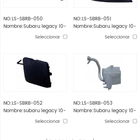
NO:LS-SBRB-050
NO:LS-SBRB-051
Nombre:Subaru legacy 10-
Nombre:Subaru legacy 10-
parachoques trasero
cubierta de luz antiniebla
Seleccionar
Seleccionar
NO:LS-SBRB-052
NO:LS-SBRB-053
Nombre:subaru legacy 10-
Nombre:Subaru legacy 10-
cubierta de remolque
tanque de agua
Seleccionar
Seleccionar