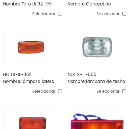
Nombre:Faro tfr'92-'99
Nombre:Cabezal de
(lámpara cuadrada de
recogida kb20 / 42 '89 /
Seleccionar
Seleccionar
cristal)
tfr '99
NO:LS-IL-062
NO:LS-IL-060
Nombre:lámpara lateral
Nombre:lámpara de techo
tfr'96
tfr'92-'99
Seleccionar
Seleccionar