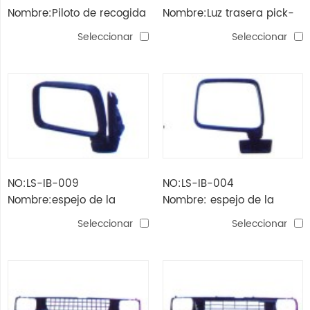
Nombre:Piloto de recogida
Nombre:Luz trasera pick-
kb20 / 42 '89 (cromado)
up kb20 / 42 '89 (negro)
Seleccionar
Seleccionar
NO:LS-IB-009
NO:LS-IB-004
Nombre:espejo de la
Nombre: espejo de la
puerta tfr'97
puerta kb20 '93
Seleccionar
Seleccionar