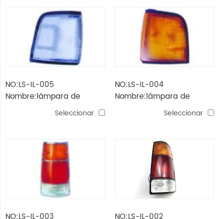
NO:LS-IL-005
NO:LS-IL-004
Nombre:lámpara de
Nombre:lámpara de
esquina kb20 / 42 '89 pick
esquina kb20 / 42 '89 pick
Seleccionar
Seleccionar
up (blanco)
up
NO:LS-IL-003
NO:LS-IL-002