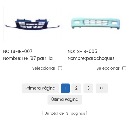
NO:LS-IB-007
NO:LS-IB-005
Nombre:TFR '97 parrilla
Nombre:parachoques
multifunción
delantero sl-tfr '97
Seleccionar
Seleccionar
Primera Página
1
2
3
>>
Última Página
Un total de
3
páginas