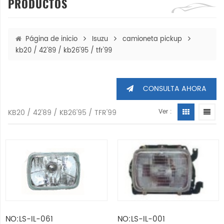
PRODUCTOS
Página de inicio
Isuzu
camioneta pickup
kb20 / 42'89 / kb26'95 / tfr'99
CONSULTA AHORA
KB20 / 42'89 / KB26'95 / TFR'99
Ver :
NO:LS-IL-061
NO:LS-IL-001