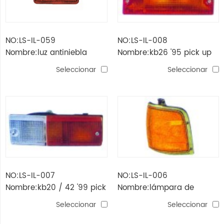
NO:LS-IL-059
NO:LS-IL-008
Nombre:luz antiniebla
Nombre:kb26 '95 pick up
trasera tfr'92-'99
luz delantera
Seleccionar
Seleccionar
NO:LS-IL-007
NO:LS-IL-006
Nombre:kb20 / 42 '99 pick
Nombre:lámpara de
up luz delantera
esquina kb20 / 42 '89 pick
Seleccionar
Seleccionar
up