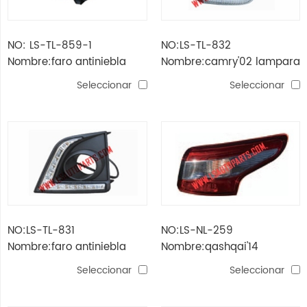
NO: LS-TL-859-1
NO:LS-TL-832
Nombre:faro antiniebla
Nombre:camry'02 lampara
Highlanger'15
lateral
Seleccionar
Seleccionar
NO:LS-TL-831
NO:LS-NL-259
Nombre:faro antiniebla
Nombre:qashqai'14
corolla'14 c / led
lámpara de cola
Seleccionar
Seleccionar