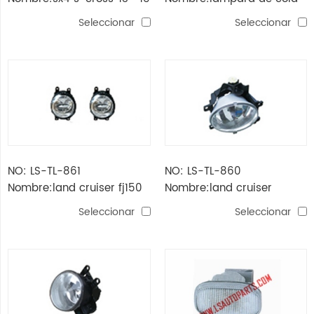
luz trasera
rav4'08-'09
Seleccionar
Seleccionar
NO: LS-TL-861
NO: LS-TL-860
Nombre:land cruiser fj150
Nombre:land cruiser
prado'10- faro antiniebla
fj200'12- faro antiniebla
Seleccionar
Seleccionar