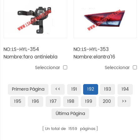
NO:LS-HYL-354
NO:LS-HYL-353
Nombre:faro antiniebla
Nombre:elantra'16
elantra'16
lámpara de respaldo
Seleccionar
Seleccionar
Primera Página
<<
191
192
193
194
195
196
197
198
199
200
>>
Última Página
Un total de
1559
páginas