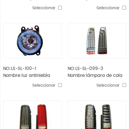
cabeza odyssey'09-'13
Seleccionar
Seleccionar
NO:LS-SL-100-1
NO:LS-SL-099-3
Nombre:luz antiniebla
Nombre:lámpara de cola
delantera jimny (led)
jimny （led）
Seleccionar
Seleccionar